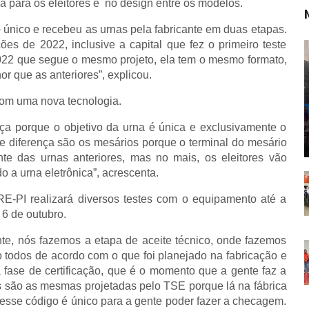
a para os eleitores e no design entre os modelos.
 único e recebeu as urnas pela fabricante em duas etapas.
ções de 2022, inclusive a capital que fez o primeiro teste
22 que segue o mesmo projeto, ela tem o mesmo formato,
r que as anteriores”, explicou.
com uma nova tecnologia.
rença porque o objetivo da urna é única e exclusivamente o
e diferença são os mesários porque o terminal do mesário
nte das urnas anteriores, mas no mais, os eleitores vão
o a urna eletrônica”, acrescenta.
E-PI realizará diversos testes com o equipamento até a
 6 de outubro.
te, nós fazemos a etapa de aceite técnico, onde fazemos
 todos de acordo com o que foi planejado na fabricação e
 fase de certificação, que é o momento que a gente faz a
 são as mesmas projetadas pelo TSE porque lá na fábrica
 esse código é único para a gente poder fazer a checagem.