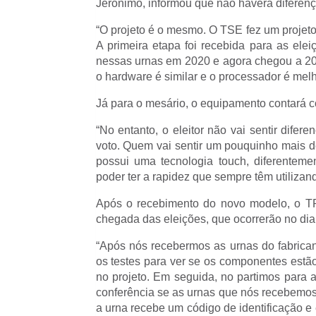
Jerônimo, informou que não haverá diferenç
“O projeto é o mesmo. O TSE fez um projeto
A primeira etapa foi recebida para as elei
nessas urnas em 2020 e agora chegou a 20
o hardware é similar e o processador é melho
Já para o mesário, o equipamento contará 
“No entanto, o eleitor não vai sentir dife
voto. Quem vai sentir um pouquinho mais d
possui uma tecnologia touch, diferenteme
poder ter a rapidez que sempre têm utilizand
Após o recebimento do novo modelo, o TR
chegada das eleições, que ocorrerão no dia
“Após nós recebermos as urnas do fabrican
os testes para ver se os componentes estão
no projeto. Em seguida, no partimos para a
conferência se as urnas que nós recebemos
a urna recebe um código de identificação e