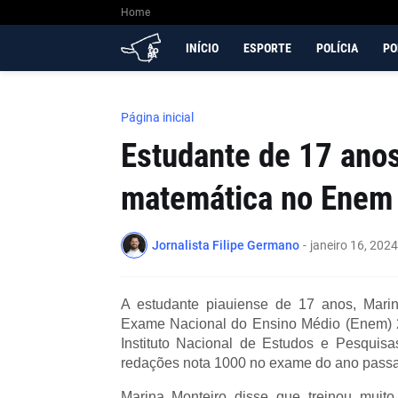
Home
INÍCIO
ESPORTE
POLÍCIA
PO
Página inicial
Estudante de 17 anos
matemática no Enem 
Jornalista Filipe Germano
-
janeiro 16, 2024
A estudante piauiense de 17 anos, Mari
Exame Nacional do Ensino Médio (Enem) 202
Instituto Nacional de Estudos e Pesquisas
redações nota 1000 no exame do ano pass
Marina Monteiro disse que treinou muito