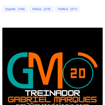
Esporte
(194)
Polícia
(219)
Política
(371)