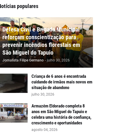
Notícias populares
Defesa Civil e Brigada Municipal
reforçam conscientização para
prevenir incêndios florestais em
São Miguel do Tapuio
Jornalista Filipe Germano
-
julho 30, 2026
Criança de 6 anos é encontrada
cuidando de irmãos mais novos em
situação de abandono
julho 30, 2026
Armazém Eldorado completa 8
anos em São Miguel do Tapuio e
celebra uma história de confiança,
crescimento e oportunidades
agosto 04, 2026