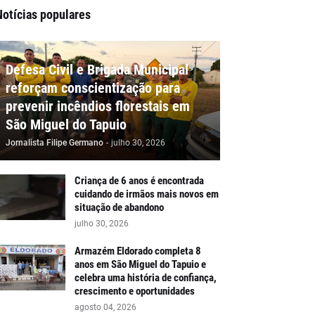
Notícias populares
Defesa Civil e Brigada Municipal
reforçam conscientização para
prevenir incêndios florestais em
São Miguel do Tapuio
Jornalista Filipe Germano
-
julho 30, 2026
Criança de 6 anos é encontrada
cuidando de irmãos mais novos em
situação de abandono
julho 30, 2026
Armazém Eldorado completa 8
anos em São Miguel do Tapuio e
celebra uma história de confiança,
crescimento e oportunidades
agosto 04, 2026