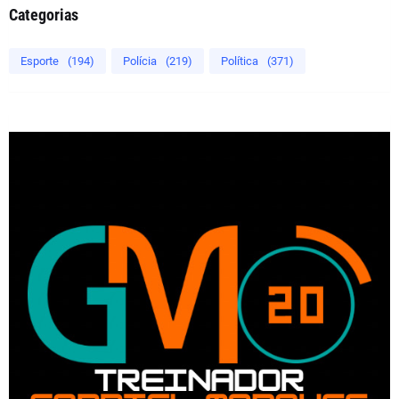
Categorias
Esporte
(194)
Polícia
(219)
Política
(371)