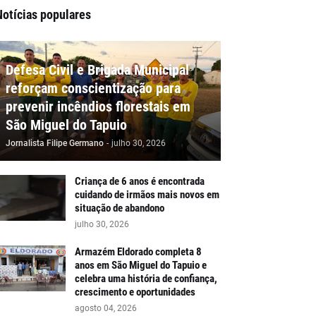
Notícias populares
Defesa Civil e Brigada Municipal
reforçam conscientização para
prevenir incêndios florestais em
São Miguel do Tapuio
Jornalista Filipe Germano
-
julho 30, 2026
Criança de 6 anos é encontrada
cuidando de irmãos mais novos em
situação de abandono
julho 30, 2026
Armazém Eldorado completa 8
anos em São Miguel do Tapuio e
celebra uma história de confiança,
crescimento e oportunidades
agosto 04, 2026