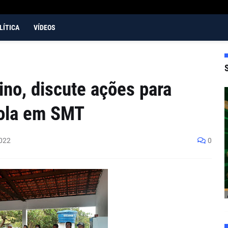
LÍTICA
VÍDEOS
rino, discute ações para
ola em SMT
022
0